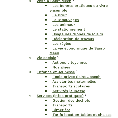
Vivre à Saint-Méen
Les bonnes pratiques du vivre
ensemble
Le bruit
Feux sauvages
Les animaux
Le stationnement
Usage des drones de loisirs
Déclaration de travaux
Les règles
La vie économique de Saint-
Méen
Vie sociale
Actions citoyennes
Nos aînés
Enfance et Jeunesse
École privée Saint-Joseph
Assistantes maternelles
Transports scolaires
Activités jeunesse
Services (infos pratiques)
Gestion des déchets
Transports
Cimetière
Tarifs location tables et chaises