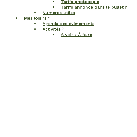
Tarifs photocopie
Tarifs annonce dans le bulletin
Numéros utiles
Mes loisirs
Agenda des évènements
Activités
À voir / À faire
Loisirs & sports
Dans la région
Associations
Annuaire des associations
Demande de subvention
Bibliothèque
Salles et matériel à disposition
Présentation
Réservation
Mes démarches
État civil
Demande d’acte d’état civil
Formalités pour le mariage
Formalités pour le PACS
Déclaration de reconnaissance
d’un enfant
Recensement citoyen (16ans)